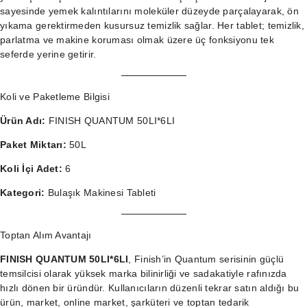
sayesinde yemek kalıntılarını moleküler düzeyde parçalayarak, ön
yıkama gerektirmeden kusursuz temizlik sağlar. Her tablet; temizlik,
parlatma ve makine koruması olmak üzere üç fonksiyonu tek
seferde yerine getirir.
Koli ve Paketleme Bilgisi
Ürün Adı:
FINISH QUANTUM 50LI*6LI
Paket Miktarı:
50L
Koli İçi Adet:
6
Kategori:
Bulaşık Makinesi Tableti
Toptan Alım Avantajı
FINISH QUANTUM 50LI*6LI
, Finish’in Quantum serisinin güçlü
temsilcisi olarak yüksek marka bilinirliği ve sadakatiyle rafınızda
hızlı dönen bir üründür. Kullanıcıların düzenli tekrar satın aldığı bu
ürün, market, online market, şarküteri ve toptan tedarik