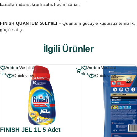
kanallarında istikrarlı satış hacmi sunar.
FINISH QUANTUM 50LI*6LI
– Quantum gücüyle kusursuz temizlik,
güçlü satış.
İlgili Ürünler
Devamını
Devamını
Add to Wishlist
Add to Wishlist
oku
oku
Quick view
Quick view
FINISH JEL 1L 5 Adet