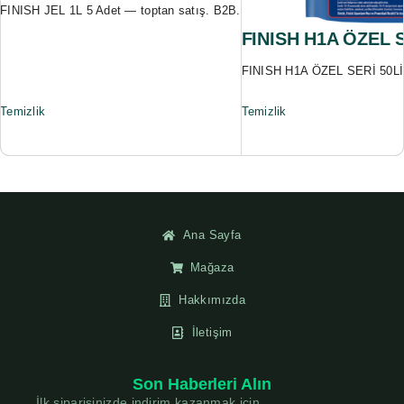
FINISH JEL 1L 5 Adet — toptan satış. B2B.
FINISH H1A ÖZEL S
FINISH H1A ÖZEL SERİ 50Lİ*
Temizlik
Temizlik
Ana Sayfa
Mağaza
Hakkımızda
İletişim
Son Haberleri Alın
İlk siparişinizde indirim kazanmak için