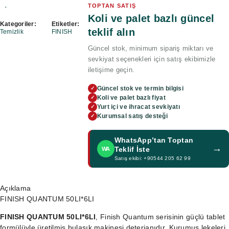
TOPTAN SATIŞ
Koli ve palet bazlı güncel
Kategoriler:
Etiketler:
teklif alın
Temizlik
FINISH
Güncel stok, minimum sipariş miktarı ve
sevkiyat seçenekleri için satış ekibimizle
iletişime geçin.
Güncel stok ve termin bilgisi
✓
Koli ve palet bazlı fiyat
✓
Yurt içi ve ihracat sevkiyatı
✓
Kurumsal satış desteği
✓
WhatsApp’tan Toptan
→
Teklif İste
WA
Satış ekibi: +90544 205 62 99
Açıklama
FINISH QUANTUM 50LI*6LI
FINISH QUANTUM 50LI*6LI
, Finish Quantum serisinin güçlü tablet
formülüyle üretilmiş bulaşık makinesi deterjanıdır. Kurumuş lekeleri