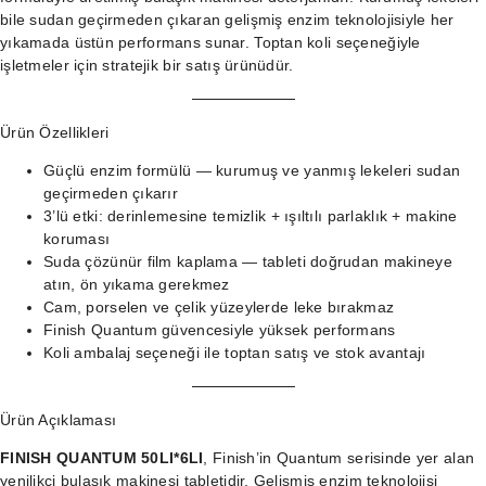
bile sudan geçirmeden çıkaran gelişmiş enzim teknolojisiyle her
yıkamada üstün performans sunar. Toptan koli seçeneğiyle
işletmeler için stratejik bir satış ürünüdür.
Ürün Özellikleri
Güçlü enzim formülü — kurumuş ve yanmış lekeleri sudan
geçirmeden çıkarır
3’lü etki: derinlemesine temizlik + ışıltılı parlaklık + makine
koruması
Suda çözünür film kaplama — tableti doğrudan makineye
atın, ön yıkama gerekmez
Cam, porselen ve çelik yüzeylerde leke bırakmaz
Finish Quantum güvencesiyle yüksek performans
Koli ambalaj seçeneği ile toptan satış ve stok avantajı
Ürün Açıklaması
FINISH QUANTUM 50LI*6LI
, Finish’in Quantum serisinde yer alan
yenilikçi bulaşık makinesi tabletidir. Gelişmiş enzim teknolojisi