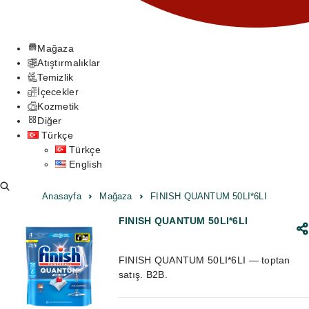
Mağaza
Atıştırmalıklar
Temizlik
İçecekler
Kozmetik
Diğer
Türkçe
Türkçe
English
Anasayfa
Mağaza
FINISH QUANTUM 50LI*6LI
FINISH QUANTUM 50LI*6LI
FINISH QUANTUM 50LI*6LI — toptan
satış. B2B.