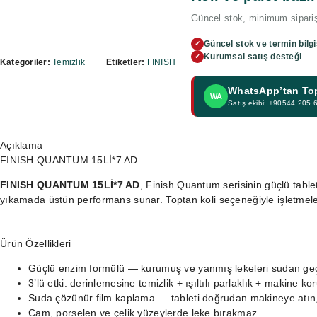
Güncel stok, minimum sipariş 
Güncel stok ve termin bilgi
✓
Kurumsal satış desteği
✓
Kategoriler:
Temizlik
Etiketler:
FINISH
WhatsApp’tan Topt
WA
Satış ekibi: +90544 205 
Açıklama
FINISH QUANTUM 15Lİ*7 AD
FINISH QUANTUM 15Lİ*7 AD
, Finish Quantum serisinin güçlü table
yıkamada üstün performans sunar. Toptan koli seçeneğiyle işletmeler 
Ürün Özellikleri
Güçlü enzim formülü — kurumuş ve yanmış lekeleri sudan geç
3’lü etki: derinlemesine temizlik + ışıltılı parlaklık + makine k
Suda çözünür film kaplama — tableti doğrudan makineye atı
Cam, porselen ve çelik yüzeylerde leke bırakmaz