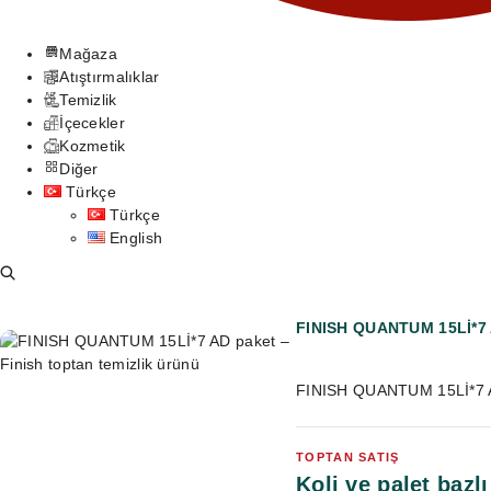
Mağaza
Atıştırmalıklar
Temizlik
İçecekler
Kozmetik
Diğer
Türkçe
Türkçe
English
FINISH QUANTUM 15Lİ*7
FINISH QUANTUM 15Lİ*7 A
TOPTAN SATIŞ
Koli ve palet bazlı