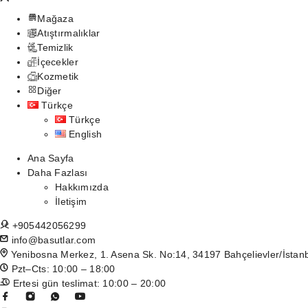
Mağaza
Atıştırmalıklar
Temizlik
İçecekler
Kozmetik
Diğer
Türkçe
Türkçe
English
Ana Sayfa
Daha Fazlası
Hakkımızda
İletişim
+905442056299
info@basutlar.com
Yenibosna Merkez, 1. Asena Sk. No:14, 34197 Bahçelievler/İstan
Pzt–Cts: 10:00 – 18:00
Ertesi gün teslimat: 10:00 – 20:00