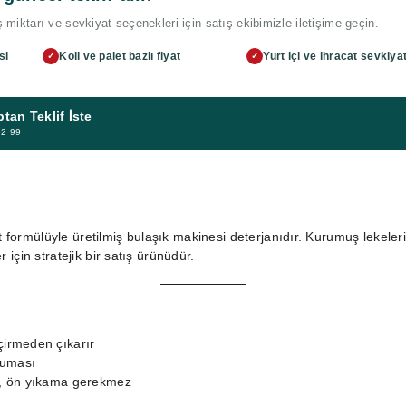
miktarı ve sevkiyat seçenekleri için satış ekibimizle iletişime geçin.
si
Koli ve palet bazlı fiyat
Yurt içi ve ihracat sevkiyat
✓
✓
an Teklif İste
62 99
t formülüyle üretilmiş bulaşık makinesi deterjanıdır. Kurumuş lekeler
için stratejik bir satış ürünüdür.
irmeden çıkarır
oruması
n, ön yıkama gerekmez