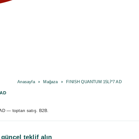
Anasayfa
Mağaza
FINISH QUANTUM 15Lİ*7 AD
 AD
D — toptan satış. B2B.
 güncel teklif alın