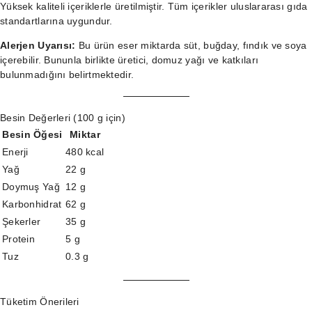
Yüksek kaliteli içeriklerle üretilmiştir. Tüm içerikler uluslararası gıda
standartlarına uygundur.
Alerjen Uyarısı:
Bu ürün eser miktarda süt, buğday, fındık ve soya
içerebilir. Bununla birlikte üretici, domuz yağı ve katkıları
bulunmadığını belirtmektedir.
Besin Değerleri (100 g için)
Besin Öğesi
Miktar
Enerji
480 kcal
Yağ
22 g
Doymuş Yağ
12 g
Karbonhidrat
62 g
Şekerler
35 g
Protein
5 g
Tuz
0.3 g
Tüketim Önerileri