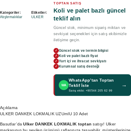
TOPTAN SATIŞ
Koli ve palet bazlı güncel
Kategoriler:
Etiketler:
Atıştırmalıklar
ULKER
teklif alın
Güncel stok, minimum sipariş miktarı ve
sevkiyat seçenekleri için satış ekibimizle
iletişime geçin.
Güncel stok ve termin bilgisi
✓
Koli ve palet bazlı fiyat
✓
Yurt içi ve ihracat sevkiyatı
✓
Kurumsal satış desteği
✓
WhatsApp’tan Toptan
→
Teklif İste
WA
Satış ekibi: +90544 205 62 99
Açıklama
ULKER DANKEK LOKMALIK UZUmlU 10 Adet
Basutlar’da
Ulker DANKEK LOKMALIK toptan
satışı! Ulker
markasının bu sevilen ürününü raflarınıza taşıyabilir, müşterilerinize