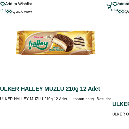
Devamını
Devamın
Add to Wishlist
Add to
oku
oku
Quick view
Qu
ULKER HALLEY MUZLU 210g 12 Adet
ULKER HALLEY MUZLU 210g 12 Adet — toptan satış. Basutlar.
ULKER
ULKER ON