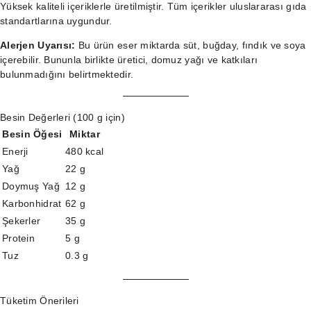
Yüksek kaliteli içeriklerle üretilmiştir. Tüm içerikler uluslararası gıda
standartlarına uygundur.
Alerjen Uyarısı:
Bu ürün eser miktarda süt, buğday, fındık ve soya
içerebilir. Bununla birlikte üretici, domuz yağı ve katkıları
bulunmadığını belirtmektedir.
Besin Değerleri (100 g için)
Besin Öğesi
Miktar
Enerji
480 kcal
Yağ
22 g
Doymuş Yağ
12 g
Karbonhidrat
62 g
Şekerler
35 g
Protein
5 g
Tuz
0.3 g
Tüketim Önerileri