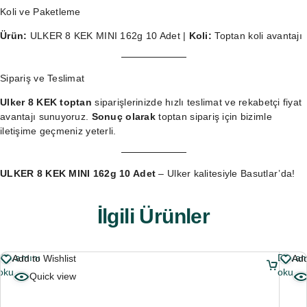
Koli ve Paketleme
Ürün:
ULKER 8 KEK MINI 162g 10 Adet |
Koli:
Toptan koli avantajı
Sipariş ve Teslimat
Ulker 8 KEK toptan
siparişlerinizde hızlı teslimat ve rekabetçi fiyat
avantajı sunuyoruz.
Sonuç olarak
toptan sipariş
için bizimle
iletişime geçmeniz yeterli.
ULKER 8 KEK MINI 162g 10 Adet
– Ulker kalitesiyle Basutlar’da!
İlgili Ürünler
Devamını
Devam
Add to Wishlist
Add
oku
oku
Quick view