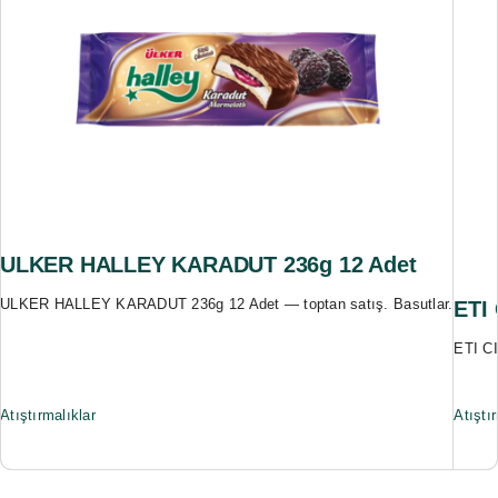
ULKER HALLEY KARADUT 236g 12 Adet
ULKER HALLEY KARADUT 236g 12 Adet — toptan satış. Basutlar.
ETI
ETI C
Atıştırmalıklar
Atıştı