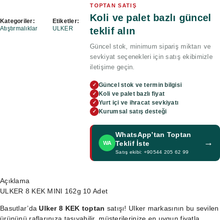
TOPTAN SATIŞ
Koli ve palet bazlı güncel
Kategoriler:
Etiketler:
Atıştırmalıklar
ULKER
teklif alın
Güncel stok, minimum sipariş miktarı ve
sevkiyat seçenekleri için satış ekibimizle
iletişime geçin.
Güncel stok ve termin bilgisi
✓
Koli ve palet bazlı fiyat
✓
Yurt içi ve ihracat sevkiyatı
✓
Kurumsal satış desteği
✓
WhatsApp’tan Toptan
→
Teklif İste
WA
Satış ekibi: +90544 205 62 99
Açıklama
ULKER 8 KEK MINI 162g 10 Adet
Basutlar’da
Ulker 8 KEK toptan
satışı! Ulker markasının bu sevilen
ürününü raflarınıza taşıyabilir, müşterilerinize en uygun fiyatla