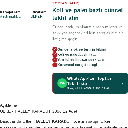
TOPTAN SATIŞ
Koli ve palet bazlı güncel
Kategoriler:
Etiketler:
Atıştırmalıklar
ULKER
teklif alın
Güncel stok, minimum sipariş miktarı ve
sevkiyat seçenekleri için satış ekibimizle
iletişime geçin.
Güncel stok ve termin bilgisi
✓
Koli ve palet bazlı fiyat
✓
Yurt içi ve ihracat sevkiyatı
✓
Kurumsal satış desteği
✓
WhatsApp’tan Toptan
→
Teklif İste
WA
Satış ekibi: +90544 205 62 99
Açıklama
ULKER HALLEY KARADUT 236g 12 Adet
Basutlar’da
Ulker HALLEY KARADUT toptan
satışı! Ulker
markasının bu sevilen ürününü raflarınıza taşıyabilir, müşterilerinize