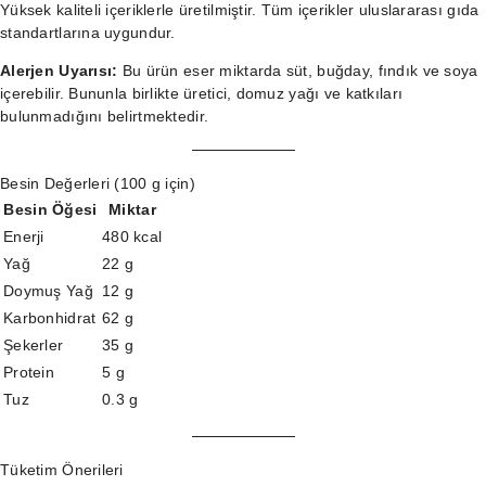
Yüksek kaliteli içeriklerle üretilmiştir. Tüm içerikler uluslararası gıda
standartlarına uygundur.
Alerjen Uyarısı:
Bu ürün eser miktarda süt, buğday, fındık ve soya
içerebilir. Bununla birlikte üretici, domuz yağı ve katkıları
bulunmadığını belirtmektedir.
Besin Değerleri (100 g için)
Besin Öğesi
Miktar
Enerji
480 kcal
Yağ
22 g
Doymuş Yağ
12 g
Karbonhidrat
62 g
Şekerler
35 g
Protein
5 g
Tuz
0.3 g
Tüketim Önerileri