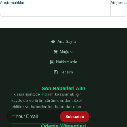
Atıştırmalıklar
Atıştırmal
Ana Sayfa
Mağaza
Hakkımızda
İletişim
Son Haberleri Alın
İlk siparişinizde indirim kazanmak için
kaydolun ve ürün sürümlerinden, özel
teklifler ve haberlerden haberdar olun.
Ödeme Yöntemleri