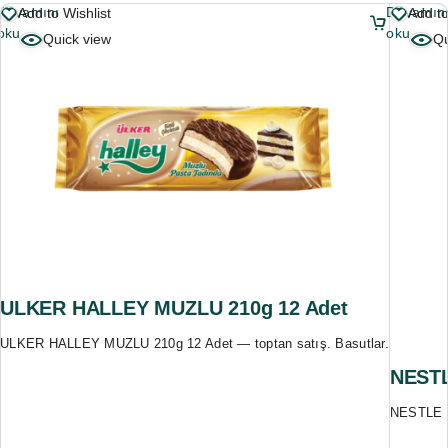
Devamını
Devamın
Add to Wishlist
Add to
oku
oku
Quick view
Qu
ULKER HALLEY MUZLU 210g 12 Adet
ULKER HALLEY MUZLU 210g 12 Adet — toptan satış. Basutlar.
NESTL
NESTLE 1