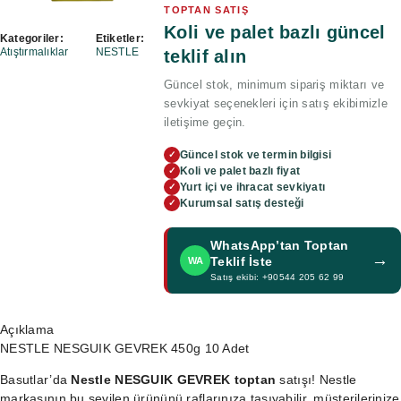
TOPTAN SATIŞ
Koli ve palet bazlı güncel
Kategoriler:
Etiketler:
Atıştırmalıklar
NESTLE
teklif alın
Güncel stok, minimum sipariş miktarı ve
sevkiyat seçenekleri için satış ekibimizle
iletişime geçin.
Güncel stok ve termin bilgisi
✓
Koli ve palet bazlı fiyat
✓
Yurt içi ve ihracat sevkiyatı
✓
Kurumsal satış desteği
✓
WhatsApp’tan Toptan
→
Teklif İste
WA
Satış ekibi: +90544 205 62 99
Açıklama
NESTLE NESGUIK GEVREK 450g 10 Adet
Basutlar’da
Nestle NESGUIK GEVREK toptan
satışı! Nestle
markasının bu sevilen ürününü raflarınıza taşıyabilir, müşterilerinize