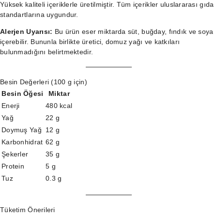
Yüksek kaliteli içeriklerle üretilmiştir. Tüm içerikler uluslararası gıda
standartlarına uygundur.
Alerjen Uyarısı:
Bu ürün eser miktarda süt, buğday, fındık ve soya
içerebilir. Bununla birlikte üretici, domuz yağı ve katkıları
bulunmadığını belirtmektedir.
Besin Değerleri (100 g için)
Besin Öğesi
Miktar
Enerji
480 kcal
Yağ
22 g
Doymuş Yağ
12 g
Karbonhidrat
62 g
Şekerler
35 g
Protein
5 g
Tuz
0.3 g
Tüketim Önerileri