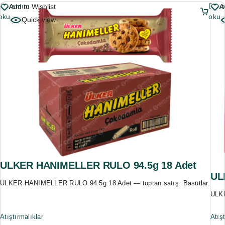
Devamını
Deva
Add to Wishlist
A
oku
oku
Quick view
ULKER HANIMELLER RULO 94.5g 18 Adet
UL
ULKER HANIMELLER RULO 94.5g 18 Adet — toptan satış. Basutlar.
ULKE
Atıştırmalıklar
Atışt