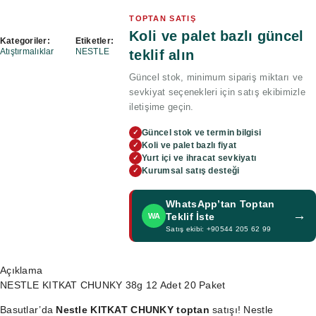
TOPTAN SATIŞ
Koli ve palet bazlı güncel
Kategoriler:
Etiketler:
Atıştırmalıklar
NESTLE
teklif alın
Güncel stok, minimum sipariş miktarı ve
sevkiyat seçenekleri için satış ekibimizle
iletişime geçin.
Güncel stok ve termin bilgisi
✓
Koli ve palet bazlı fiyat
✓
Yurt içi ve ihracat sevkiyatı
✓
Kurumsal satış desteği
✓
WhatsApp’tan Toptan
→
Teklif İste
WA
Satış ekibi: +90544 205 62 99
Açıklama
NESTLE KITKAT CHUNKY 38g 12 Adet 20 Paket
Basutlar’da
Nestle KITKAT CHUNKY toptan
satışı! Nestle