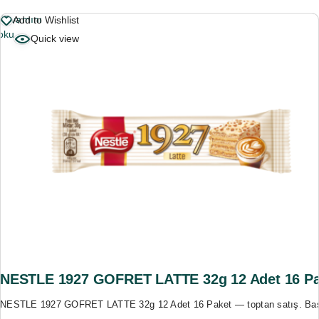
Devamını
Add to Wishlist
oku
Quick view
NESTLE 1927 GOFRET LATTE 32g 12 Adet 16 Pa
NESTLE 1927 GOFRET LATTE 32g 12 Adet 16 Paket — toptan satış. Basu