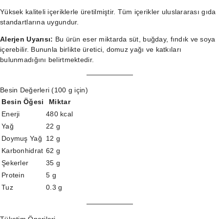
Yüksek kaliteli içeriklerle üretilmiştir. Tüm içerikler uluslararası gıda
standartlarına uygundur.
Alerjen Uyarısı:
Bu ürün eser miktarda süt, buğday, fındık ve soya
içerebilir. Bununla birlikte üretici, domuz yağı ve katkıları
bulunmadığını belirtmektedir.
Besin Değerleri (100 g için)
Besin Öğesi
Miktar
Enerji
480 kcal
Yağ
22 g
Doymuş Yağ
12 g
Karbonhidrat
62 g
Şekerler
35 g
Protein
5 g
Tuz
0.3 g