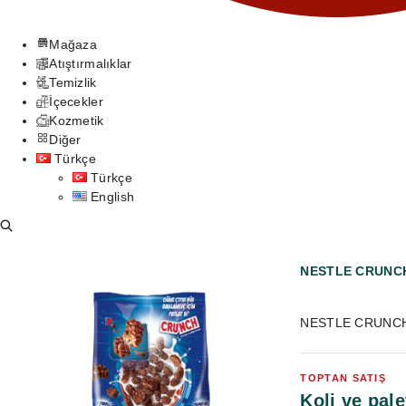
Mağaza
Atıştırmalıklar
Temizlik
İçecekler
Kozmetik
Diğer
Türkçe
Türkçe
English
NESTLE CRUNCH
NESTLE CRUNCH G
TOPTAN SATIŞ
Koli ve pale