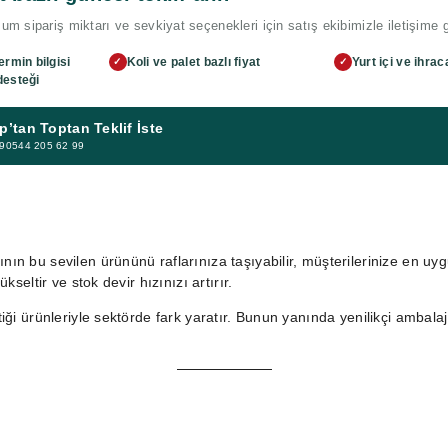
m sipariş miktarı ve sevkiyat seçenekleri için satış ekibimizle iletişime 
ermin bilgisi
Koli ve palet bazlı fiyat
Yurt içi ve ihrac
✓
✓
desteği
’tan Toptan Teklif İste
 +90544 205 62 99
nın bu sevilen ürününü raflarınıza taşıyabilir, müşterilerinize en uyg
kseltir ve stok devir hızınızı artırır.
tiği ürünleriyle sektörde fark yaratır. Bunun yanında yenilikçi ambala