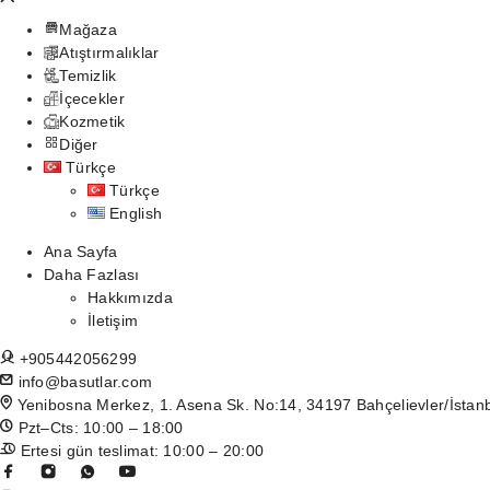
Mağaza
Atıştırmalıklar
Temizlik
İçecekler
Kozmetik
Diğer
Türkçe
Türkçe
English
Ana Sayfa
Daha Fazlası
Hakkımızda
İletişim
+905442056299
info@basutlar.com
Yenibosna Merkez, 1. Asena Sk. No:14, 34197 Bahçelievler/İstan
Pzt–Cts: 10:00 – 18:00
Ertesi gün teslimat: 10:00 – 20:00