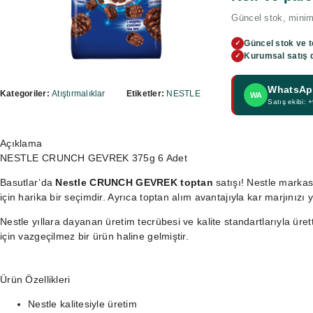
Güncel stok, minimu
Güncel stok ve t
✓
Kurumsal satış 
✓
WhatsApp
Kategoriler:
Atıştırmalıklar
Etiketler:
NESTLE
WA
Satış ekibi:
Açıklama
NESTLE CRUNCH GEVREK 375g 6 Adet
Basutlar’da
Nestle CRUNCH GEVREK toptan
satışı! Nestle markası
için harika bir seçimdir. Ayrıca toptan alım avantajıyla kar marjınızı yü
Nestle yıllara dayanan üretim tecrübesi ve kalite standartlarıyla üret
için vazgeçilmez bir ürün haline gelmiştir.
Ürün Özellikleri
Nestle kalitesiyle üretim