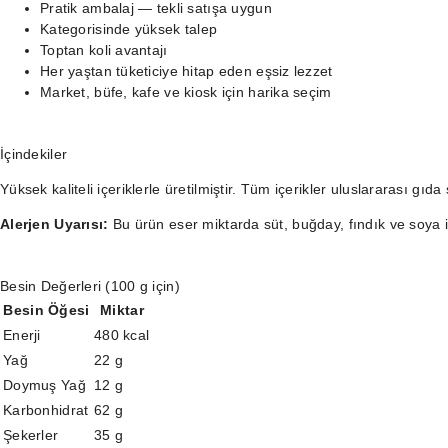
Pratik ambalaj — tekli satışa uygun
Kategorisinde yüksek talep
Toptan koli avantajı
Her yaştan tüketiciye hitap eden eşsiz lezzet
Market, büfe, kafe ve kiosk için harika seçim
İçindekiler
Yüksek kaliteli içeriklerle üretilmiştir. Tüm içerikler uluslararası gıd
Alerjen Uyarısı:
Bu ürün eser miktarda süt, buğday, fındık ve soya iç
Besin Değerleri (100 g için)
Besin Öğesi
Miktar
Enerji
480 kcal
Yağ
22 g
Doymuş Yağ
12 g
Karbonhidrat
62 g
Şekerler
35 g