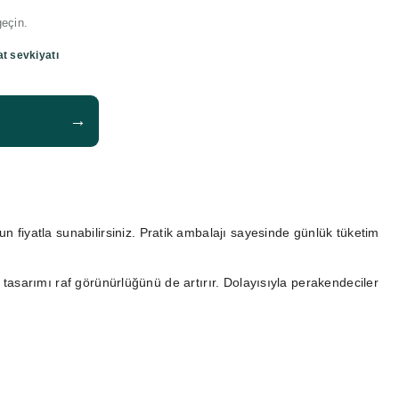
geçin.
at sevkiyatı
→
un fiyatla sunabilirsiniz. Pratik ambalajı sayesinde günlük tüketim
j tasarımı raf görünürlüğünü de artırır. Dolayısıyla perakendeciler