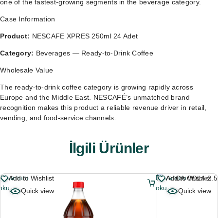
one of the fastest-growing segments in the beverage category.
Case Information
Product:
NESCAFE XPRES 250ml 24 Adet
Category:
Beverages — Ready-to-Drink Coffee
Wholesale Value
The ready-to-drink coffee category is growing rapidly across
Europe and the Middle East. NESCAFÉ’s unmatched brand
recognition makes this product a reliable revenue driver in retail,
vending, and food-service channels.
İlgili Ürünler
Devamını
Devamını
Add to Wishlist
Add to Wishlist
oku
oku
Quick view
Quick view