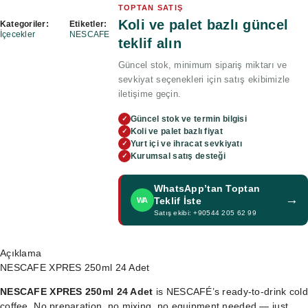
TOPTAN SATIŞ
Koli ve palet bazlı güncel
Kategoriler:
Etiketler:
İçecekler
NESCAFE
teklif alın
Güncel stok, minimum sipariş miktarı ve
sevkiyat seçenekleri için satış ekibimizle
iletişime geçin.
Güncel stok ve termin bilgisi
✓
Koli ve palet bazlı fiyat
✓
Yurt içi ve ihracat sevkiyatı
✓
Kurumsal satış desteği
✓
WhatsApp’tan Toptan
→
Teklif İste
WA
Satış ekibi: +90544 205 62 99
Açıklama
NESCAFE XPRES 250ml 24 Adet
NESCAFE XPRES 250ml 24 Adet
is NESCAFÉ’s ready-to-drink cold
coffee. No preparation, no mixing, no equipment needed — just