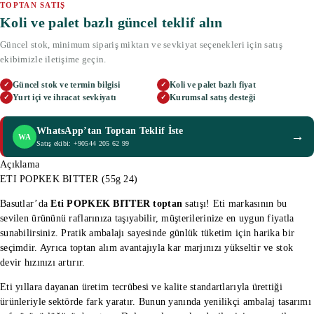
TOPTAN SATIŞ
Koli ve palet bazlı güncel teklif alın
Güncel stok, minimum sipariş miktarı ve sevkiyat seçenekleri için satış
ekibimizle iletişime geçin.
Güncel stok ve termin bilgisi
Koli ve palet bazlı fiyat
✓
✓
Yurt içi ve ihracat sevkiyatı
Kurumsal satış desteği
✓
✓
WhatsApp’tan Toptan Teklif İste
→
WA
Satış ekibi: +90544 205 62 99
Açıklama
ETI POPKEK BITTER (55g 24)
Basutlar’da
Eti POPKEK BITTER toptan
satışı! Eti markasının bu
sevilen ürününü raflarınıza taşıyabilir, müşterilerinize en uygun fiyatla
sunabilirsiniz. Pratik ambalajı sayesinde günlük tüketim için harika bir
seçimdir. Ayrıca toptan alım avantajıyla kar marjınızı yükseltir ve stok
devir hızınızı artırır.
Eti yıllara dayanan üretim tecrübesi ve kalite standartlarıyla ürettiği
ürünleriyle sektörde fark yaratır. Bunun yanında yenilikçi ambalaj tasarımı