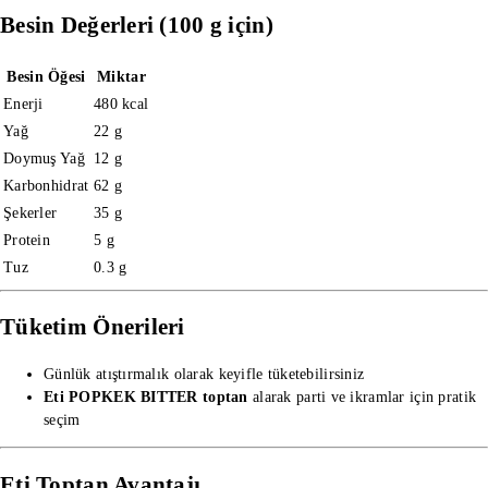
Besin Değerleri (100 g için)
Besin Öğesi
Miktar
Enerji
480 kcal
Yağ
22 g
Doymuş Yağ
12 g
Karbonhidrat
62 g
Şekerler
35 g
Protein
5 g
Tuz
0.3 g
Tüketim Önerileri
Günlük atıştırmalık olarak keyifle tüketebilirsiniz
Eti POPKEK BITTER toptan
alarak parti ve ikramlar için pratik
seçim
Eti Toptan Avantajı