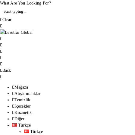
What Are You Looking For?
Clear
Back
Mağaza
Atıştırmalıklar
Temizlik
İçecekler
Kozmetik
Diğer
Türkçe
Türkçe