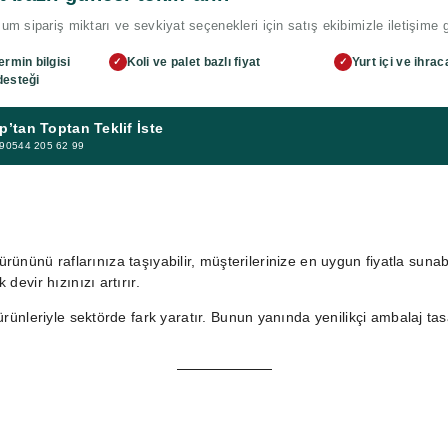
m sipariş miktarı ve sevkiyat seçenekleri için satış ekibimizle iletişime 
ermin bilgisi
Koli ve palet bazlı fiyat
Yurt içi ve ihrac
✓
✓
desteği
’tan Toptan Teklif İste
 +90544 205 62 99
ürününü raflarınıza taşıyabilir, müşterilerinize en uygun fiyatla sunab
devir hızınızı artırır.
i ürünleriyle sektörde fark yaratır. Bunun yanında yenilikçi ambalaj ta