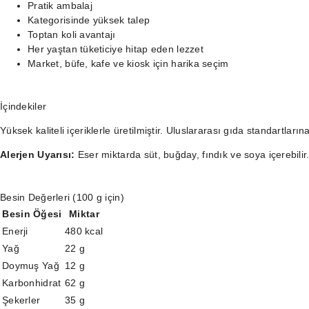
Pratik ambalaj
Kategorisinde yüksek talep
Toptan koli avantajı
Her yaştan tüketiciye hitap eden lezzet
Market, büfe, kafe ve kiosk için harika seçim
İçindekiler
Yüksek kaliteli içeriklerle üretilmiştir. Uluslararası gıda standartları
Alerjen Uyarısı:
Eser miktarda süt, buğday, fındık ve soya içerebilir
Besin Değerleri (100 g için)
Besin Öğesi
Miktar
Enerji
480 kcal
Yağ
22 g
Doymuş Yağ
12 g
Karbonhidrat
62 g
Şekerler
35 g