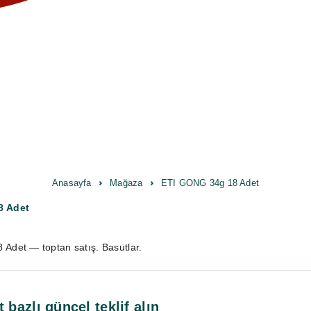
Anasayfa
Mağaza
ETI GONG 34g 18 Adet
8 Adet
Adet — toptan satış. Basutlar.
t bazlı güncel teklif alın