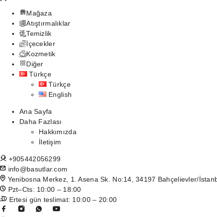
Mağaza
Atıştırmalıklar
Temizlik
İçecekler
Kozmetik
Diğer
Türkçe
Türkçe
English
Ana Sayfa
Daha Fazlası
Hakkımızda
İletişim
+905442056299
info@basutlar.com
Yenibosna Merkez, 1. Asena Sk. No:14, 34197 Bahçelievler/İstan
Pzt–Cts: 10:00 – 18:00
Ertesi gün teslimat: 10:00 – 20:00