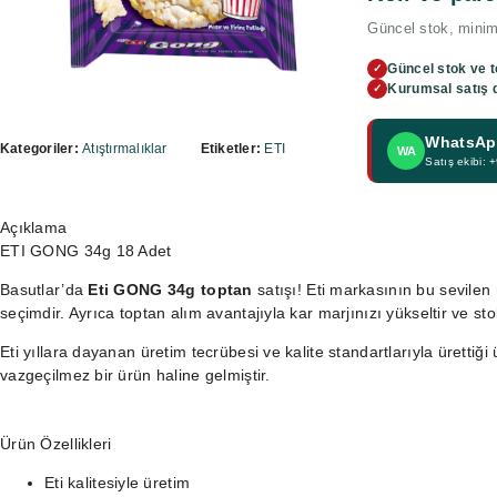
Güncel stok, minimu
Güncel stok ve t
✓
Kurumsal satış 
✓
WhatsApp
Kategoriler:
Atıştırmalıklar
Etiketler:
ETI
WA
Satış ekibi:
Açıklama
ETI GONG 34g 18 Adet
Basutlar’da
Eti GONG 34g toptan
satışı! Eti markasının bu sevilen 
seçimdir. Ayrıca toptan alım avantajıyla kar marjınızı yükseltir ve stok 
Eti yıllara dayanan üretim tecrübesi ve kalite standartlarıyla ürettiğ
vazgeçilmez bir ürün haline gelmiştir.
Ürün Özellikleri
Eti kalitesiyle üretim