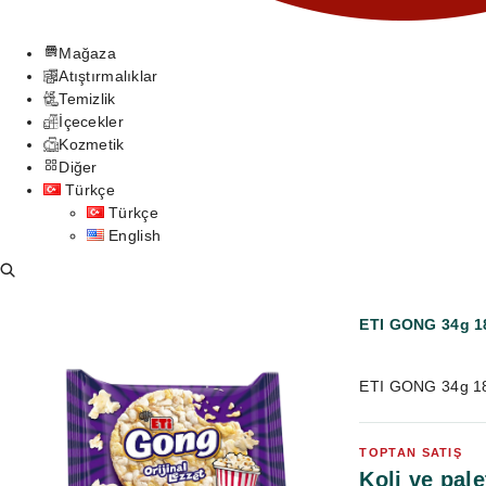
Mağaza
Atıştırmalıklar
Temizlik
İçecekler
Kozmetik
Diğer
Türkçe
Türkçe
English
ETI GONG 34g 1
ETI GONG 34g 18 
TOPTAN SATIŞ
Koli ve pale