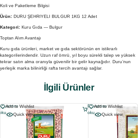
Koli ve Paketleme Bilgisi
Ürün:
DURU ŞEHRIYELI BULGUR 1KG 12 Adet
Kategori:
Kuru Gıda — Bulgur
Toptan Alım Avantajı
Kuru gıda ürünleri, market ve gıda sektörünün en istikrarlı
kategorilerindendir. Uzun raf ömrü, yıl boyu sürekli talep ve yüksek
tekrar satın alma oranıyla güvenilir bir gelir kaynağıdır. Duru’nun
yerleşik marka bilinirliği rafta tercih avantajı sağlar.
İlgili Ürünler
Devamını
Devamını
Add to Wishlist
Add to Wishlist
oku
oku
Quick view
Quick view