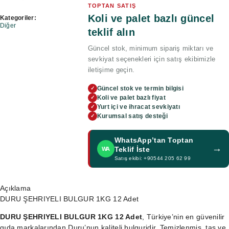
TOPTAN SATIŞ
Koli ve palet bazlı güncel
Kategoriler:
Diğer
teklif alın
Güncel stok, minimum sipariş miktarı ve
sevkiyat seçenekleri için satış ekibimizle
iletişime geçin.
Güncel stok ve termin bilgisi
✓
Koli ve palet bazlı fiyat
✓
Yurt içi ve ihracat sevkiyatı
✓
Kurumsal satış desteği
✓
WhatsApp’tan Toptan
→
Teklif İste
WA
Satış ekibi: +90544 205 62 99
Açıklama
DURU ŞEHRIYELI BULGUR 1KG 12 Adet
DURU ŞEHRIYELI BULGUR 1KG 12 Adet
, Türkiye’nin en güvenilir
gıda markalarından Duru’nun kaliteli bulguridir. Temizlenmiş, taş ve