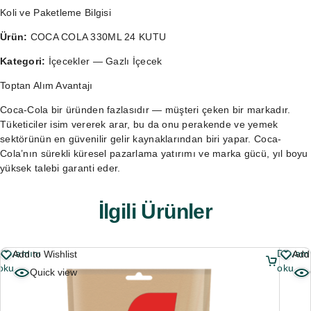
Koli ve Paketleme Bilgisi
Ürün:
COCA COLA 330ML 24 KUTU
Kategori:
İçecekler — Gazlı İçecek
Toptan Alım Avantajı
Coca-Cola bir üründen fazlasıdır — müşteri çeken bir markadır.
Tüketiciler isim vererek arar, bu da onu perakende ve yemek
sektörünün en güvenilir gelir kaynaklarından biri yapar. Coca-
Cola’nın sürekli küresel pazarlama yatırımı ve marka gücü, yıl boyu
yüksek talebi garanti eder.
İlgili Ürünler
Devamını
Devamı
Add to Wishlist
Add 
oku
oku
Quick view