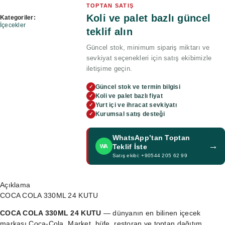
TOPTAN SATIŞ
Koli ve palet bazlı güncel
Kategoriler:
İçecekler
teklif alın
Güncel stok, minimum sipariş miktarı ve
sevkiyat seçenekleri için satış ekibimizle
iletişime geçin.
Güncel stok ve termin bilgisi
✓
Koli ve palet bazlı fiyat
✓
Yurt içi ve ihracat sevkiyatı
✓
Kurumsal satış desteği
✓
WhatsApp’tan Toptan
→
Teklif İste
WA
Satış ekibi: +90544 205 62 99
Açıklama
COCA COLA 330ML 24 KUTU
COCA COLA 330ML 24 KUTU
— dünyanın en bilinen içecek
markası Coca-Cola. Market, büfe, restoran ve toptan dağıtım