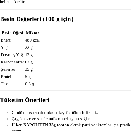
belirtmektedir.
Besin Değerleri (100 g için)
Besin Öğesi
Miktar
Enerji
480 kcal
Yağ
22 g
Doymuş Yağ
12 g
Karbonhidrat
62 g
Şekerler
35 g
Protein
5 g
Tuz
0.3 g
Tüketim Önerileri
Günlük atıştırmalık olarak keyifle tüketebilirsiniz
Çay, kahve ve süt ile mükemmel uyum sağlar
Ulker NAPOLITEN 33g toptan
alarak parti ve ikramlar için pratik