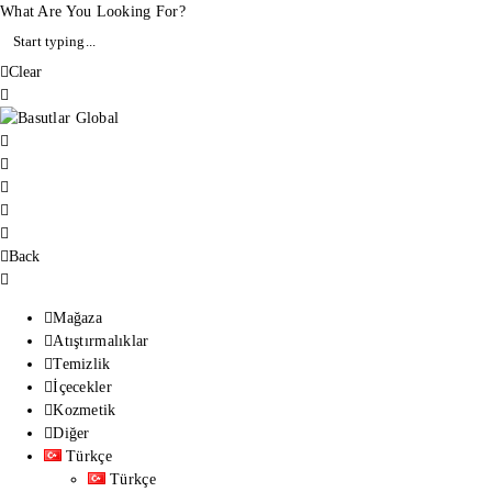
What Are You Looking For?
Clear
Back
Mağaza
Atıştırmalıklar
Temizlik
İçecekler
Kozmetik
Diğer
Türkçe
Türkçe