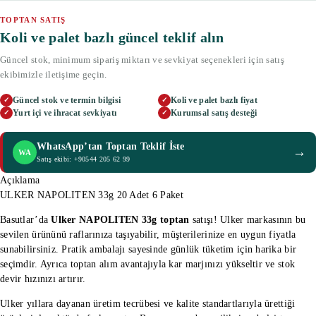
TOPTAN SATIŞ
Koli ve palet bazlı güncel teklif alın
Güncel stok, minimum sipariş miktarı ve sevkiyat seçenekleri için satış
ekibimizle iletişime geçin.
Güncel stok ve termin bilgisi
Koli ve palet bazlı fiyat
✓
✓
Yurt içi ve ihracat sevkiyatı
Kurumsal satış desteği
✓
✓
WhatsApp’tan Toptan Teklif İste
→
WA
Satış ekibi: +90544 205 62 99
Açıklama
ULKER NAPOLITEN 33g 20 Adet 6 Paket
Basutlar’da
Ulker NAPOLITEN 33g toptan
satışı! Ulker markasının bu
sevilen ürününü raflarınıza taşıyabilir, müşterilerinize en uygun fiyatla
sunabilirsiniz. Pratik ambalajı sayesinde günlük tüketim için harika bir
seçimdir. Ayrıca toptan alım avantajıyla kar marjınızı yükseltir ve stok
devir hızınızı artırır.
Ulker yıllara dayanan üretim tecrübesi ve kalite standartlarıyla ürettiği