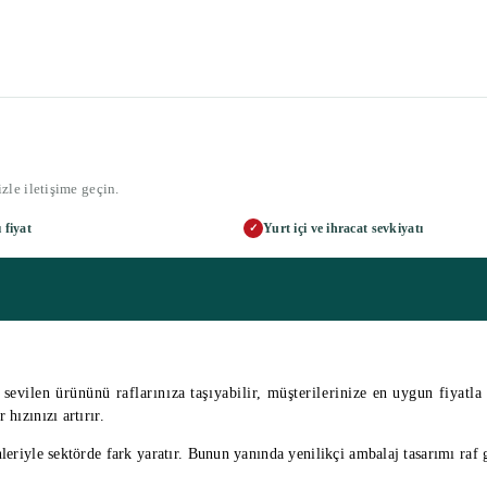
zle iletişime geçin.
 fiyat
Yurt içi ve ihracat sevkiyatı
✓
sevilen ürününü raflarınıza taşıyabilir, müşterilerinize en uygun fiyatla s
hızınızı artırır.
ünleriyle sektörde fark yaratır. Bunun yanında yenilikçi ambalaj tasarımı raf