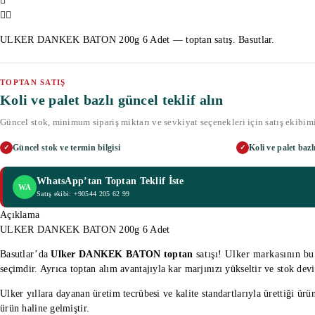
ULKER DANKEK BATON 200g 6 Adet — toptan satış. Basutlar.
TOPTAN SATIŞ
Koli ve palet bazlı güncel teklif alın
Güncel stok, minimum sipariş miktarı ve sevkiyat seçenekleri için satış ekibimi
Güncel stok ve termin bilgisi
Koli ve palet bazlı
✓
✓
WhatsApp’tan Toptan Teklif İste
WA
Satış ekibi: +90544 205 62 99
Açıklama
ULKER DANKEK BATON 200g 6 Adet
Basutlar’da
Ulker DANKEK BATON toptan
satışı! Ulker markasının bu 
seçimdir. Ayrıca toptan alım avantajıyla kar marjınızı yükseltir ve stok devir 
Ulker yıllara dayanan üretim tecrübesi ve kalite standartlarıyla ürettiği ür
ürün haline gelmiştir.