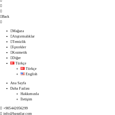
Back
Mağaza
Atıştırmalıklar
Temizlik
İçecekler
Kozmetik
Diğer
Türkçe
Türkçe
English
Ana Sayfa
Daha Fazlası
Hakkımızda
İletişim
+905442056299
info@basutlar.com