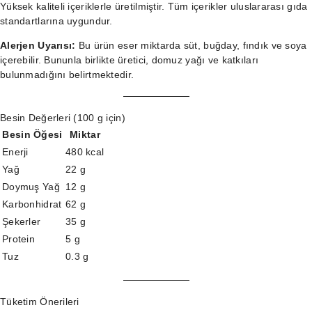
Yüksek kaliteli içeriklerle üretilmiştir. Tüm içerikler uluslararası gıda
standartlarına uygundur.
Alerjen Uyarısı:
Bu ürün eser miktarda süt, buğday, fındık ve soya
içerebilir. Bununla birlikte üretici, domuz yağı ve katkıları
bulunmadığını belirtmektedir.
Besin Değerleri (100 g için)
Besin Öğesi
Miktar
Enerji
480 kcal
Yağ
22 g
Doymuş Yağ
12 g
Karbonhidrat
62 g
Şekerler
35 g
Protein
5 g
Tuz
0.3 g
Tüketim Önerileri