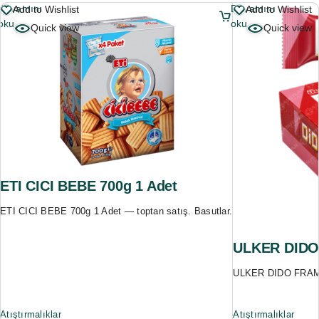
Devamını
Devamını
Add to Wishlist
Add to Wishlist
oku
oku
Quick view
Quick view
ETI CICI BEBE 700g 1 Adet
ETI CICI BEBE 700g 1 Adet — toptan satış. Basutlar.
ULKER DIDO 
ULKER DIDO FRAMBU
Atıştırmalıklar
Atıştırmalıklar