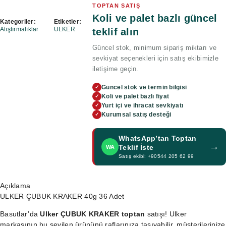
TOPTAN SATIŞ
Koli ve palet bazlı güncel
Kategoriler:
Etiketler:
Atıştırmalıklar
ULKER
teklif alın
Güncel stok, minimum sipariş miktarı ve
sevkiyat seçenekleri için satış ekibimizle
iletişime geçin.
Güncel stok ve termin bilgisi
✓
Koli ve palet bazlı fiyat
✓
Yurt içi ve ihracat sevkiyatı
✓
Kurumsal satış desteği
✓
WhatsApp’tan Toptan
→
Teklif İste
WA
Satış ekibi: +90544 205 62 99
Açıklama
ULKER ÇUBUK KRAKER 40g 36 Adet
Basutlar’da
Ulker ÇUBUK KRAKER toptan
satışı! Ulker
markasının bu sevilen ürününü raflarınıza taşıyabilir, müşterilerinize