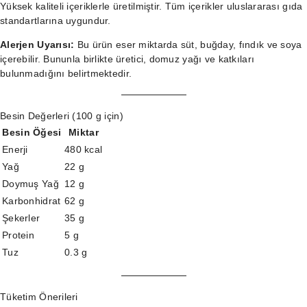
Yüksek kaliteli içeriklerle üretilmiştir. Tüm içerikler uluslararası gıda
standartlarına uygundur.
Alerjen Uyarısı:
Bu ürün eser miktarda süt, buğday, fındık ve soya
içerebilir. Bununla birlikte üretici, domuz yağı ve katkıları
bulunmadığını belirtmektedir.
Besin Değerleri (100 g için)
Besin Öğesi
Miktar
Enerji
480 kcal
Yağ
22 g
Doymuş Yağ
12 g
Karbonhidrat
62 g
Şekerler
35 g
Protein
5 g
Tuz
0.3 g
Tüketim Önerileri