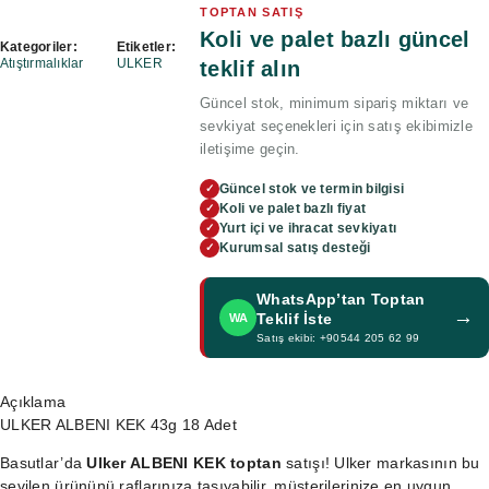
TOPTAN SATIŞ
Koli ve palet bazlı güncel
Kategoriler:
Etiketler:
Atıştırmalıklar
ULKER
teklif alın
Güncel stok, minimum sipariş miktarı ve
sevkiyat seçenekleri için satış ekibimizle
iletişime geçin.
Güncel stok ve termin bilgisi
✓
Koli ve palet bazlı fiyat
✓
Yurt içi ve ihracat sevkiyatı
✓
Kurumsal satış desteği
✓
WhatsApp’tan Toptan
→
Teklif İste
WA
Satış ekibi: +90544 205 62 99
Açıklama
ULKER ALBENI KEK 43g 18 Adet
Basutlar’da
Ulker ALBENI KEK toptan
satışı! Ulker markasının bu
sevilen ürününü raflarınıza taşıyabilir, müşterilerinize en uygun