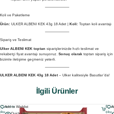
Koli ve Paketleme
Ürün:
ULKER ALBENI KEK 43g 18 Adet |
Koli:
Toptan koli avantajı
Sipariş ve Teslimat
Ulker ALBENI KEK toptan
siparişlerinizde hızlı teslimat ve
rekabetçi fiyat avantajı sunuyoruz.
Sonuç olarak
toptan sipariş
için
bizimle iletişime geçmeniz yeterli.
ULKER ALBENI KEK 43g 18 Adet
– Ulker kalitesiyle Basutlar’da!
İlgili Ürünler
Devamını
Deva
Add to Wishlist
A
oku
oku
Quick view