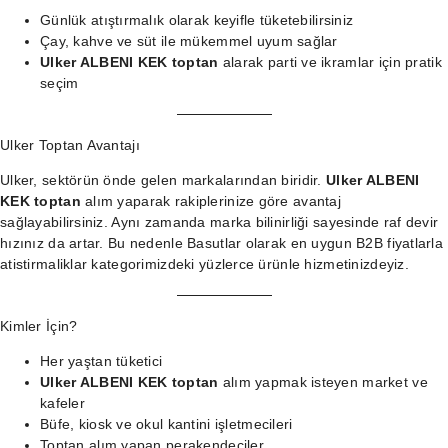
Günlük atıştırmalık olarak keyifle tüketebilirsiniz
Çay, kahve ve süt ile mükemmel uyum sağlar
Ulker ALBENI KEK toptan
alarak parti ve ikramlar için pratik
seçim
Ulker Toptan Avantajı
Ulker, sektörün önde gelen markalarından biridir.
Ulker ALBENI
KEK toptan
alım yaparak rakiplerinize göre avantaj
sağlayabilirsiniz. Aynı zamanda marka bilinirliği sayesinde raf devir
hızınız da artar. Bu nedenle Basutlar olarak en uygun B2B fiyatlarla
atistirmaliklar kategorimizdeki
yüzlerce ürünle hizmetinizdeyiz.
Kimler İçin?
Her yaştan tüketici
Ulker ALBENI KEK toptan
alım yapmak isteyen market ve
kafeler
Büfe, kiosk ve okul kantini işletmecileri
Toptan alım yapan perakendeciler