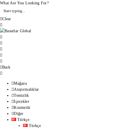
What Are You Looking For?
Clear
Back
Mağaza
Atıştırmalıklar
Temizlik
İçecekler
Kozmetik
Diğer
Türkçe
Türkçe