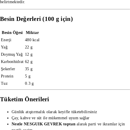
belirtmektedir.
Besin Değerleri (100 g için)
Besin Öğesi
Miktar
Enerji
480 kcal
Yağ
22 g
Doymuş Yağ
12 g
Karbonhidrat
62 g
Şekerler
35 g
Protein
5 g
Tuz
0.3 g
Tüketim Önerileri
Günlük atıştırmalık olarak keyifle tüketebilirsiniz
Çay, kahve ve süt ile mükemmel uyum sağlar
Nestle NESGUIK GEVREK toptan
alarak parti ve ikramlar için