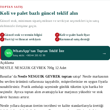
TOPTAN SATIŞ
Koli ve palet bazlı güncel teklif alın
Güncel stok, minimum sipariş miktarı ve sevkiyat seçenekleri için satış
ekibimizle iletişime geçin.
Güncel stok ve termin bilgisi
Koli ve palet bazlı fiyat
✓
✓
Yurt içi ve ihracat sevkiyatı
Kurumsal satış desteği
✓
✓
WhatsApp’tan Toptan Teklif İste
→
WA
Satış ekibi: +90544 205 62 99
Açıklama
NESTLE NESGUIK GEVREK 700g 12 Adet
Basutlar’da
Nestle NESGUIK GEVREK toptan
satışı! Nestle markasının
bu sevilen ürününü raflarınıza taşıyabilir, müşterilerinize en uygun fiyatla
sunabilirsiniz. Pratik ambalajı sayesinde günlük tüketim için harika bir
seçimdir. Ayrıca toptan alım avantajıyla kar marjınızı yükseltir ve stok
devir hızınızı artırır.
Nestle yıllara dayanan üretim tecrübesi ve kalite standartlarıyla ürettiği