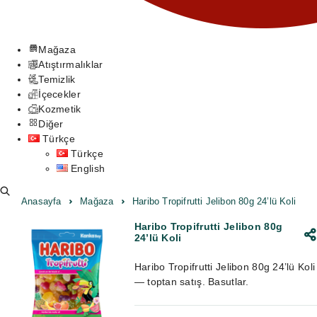
Mağaza
Atıştırmalıklar
Temizlik
İçecekler
Kozmetik
Diğer
Türkçe
Türkçe
English
Anasayfa
Mağaza
Haribo Tropifrutti Jelibon 80g 24’lü Koli
Haribo Tropifrutti Jelibon 80g
24’lü Koli
Haribo Tropifrutti Jelibon 80g 24’lü Koli
— toptan satış. Basutlar.