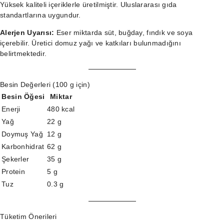
Yüksek kaliteli içeriklerle üretilmiştir. Uluslararası gıda
standartlarına uygundur.
Alerjen Uyarısı:
Eser miktarda süt, buğday, fındık ve soya
içerebilir. Üretici domuz yağı ve katkıları bulunmadığını
belirtmektedir.
Besin Değerleri (100 g için)
Besin Öğesi
Miktar
Enerji
480 kcal
Yağ
22 g
Doymuş Yağ
12 g
Karbonhidrat
62 g
Şekerler
35 g
Protein
5 g
Tuz
0.3 g
Tüketim Önerileri