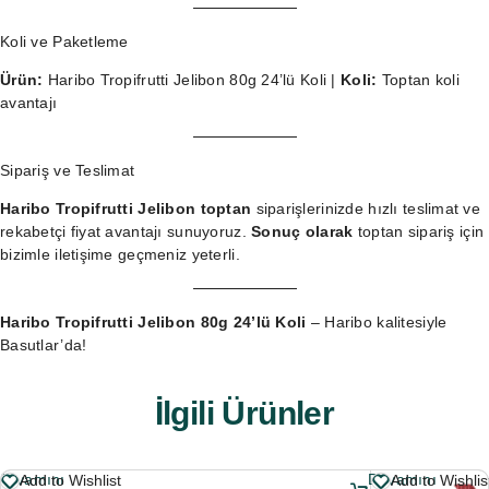
Koli ve Paketleme
Ürün:
Haribo Tropifrutti Jelibon 80g 24’lü Koli |
Koli:
Toptan koli
avantajı
Sipariş ve Teslimat
Haribo Tropifrutti Jelibon toptan
siparişlerinizde hızlı teslimat ve
rekabetçi fiyat avantajı sunuyoruz.
Sonuç olarak
toptan sipariş
için
bizimle iletişime geçmeniz yeterli.
Haribo Tropifrutti Jelibon 80g 24’lü Koli
– Haribo kalitesiyle
Basutlar’da!
İlgili Ürünler
Devamını
Devamını
Add to Wishlist
Add to Wishlis