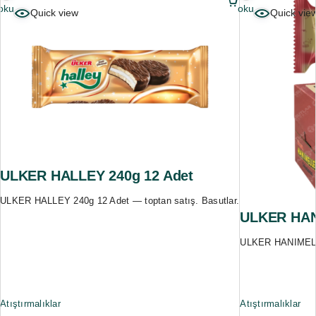
oku
oku
Quick view
Quick vie
ULKER HALLEY 240g 12 Adet
ULKER HALLEY 240g 12 Adet — toptan satış. Basutlar.
ULKER HAN
ULKER HANIMELLE
Atıştırmalıklar
Atıştırmalıklar