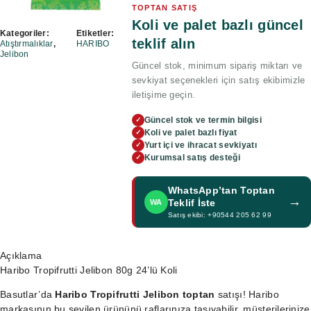
TOPTAN SATIŞ
Koli ve palet bazlı güncel
Kategoriler:
Etiketler:
teklif alın
Atıştırmalıklar
,
HARIBO
Jelibon
Güncel stok, minimum sipariş miktarı ve
sevkiyat seçenekleri için satış ekibimizle
iletişime geçin.
Güncel stok ve termin bilgisi
✓
Koli ve palet bazlı fiyat
✓
Yurt içi ve ihracat sevkiyatı
✓
Kurumsal satış desteği
✓
WhatsApp’tan Toptan
→
Teklif İste
WA
Satış ekibi: +90544 205 62 99
Açıklama
Haribo Tropifrutti Jelibon 80g 24’lü Koli
Basutlar’da
Haribo Tropifrutti Jelibon toptan
satışı! Haribo
markasının bu sevilen ürününü raflarınıza taşıyabilir, müşterilerinize