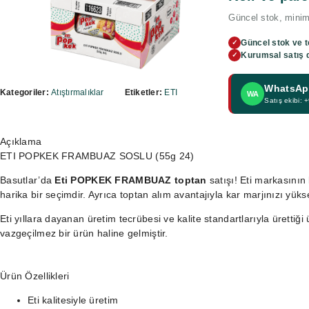
Güncel stok, minimu
Güncel stok ve t
✓
Kurumsal satış 
✓
WhatsApp
Kategoriler:
Atıştırmalıklar
Etiketler:
ETI
WA
Satış ekibi:
Açıklama
ETI POPKEK FRAMBUAZ SOSLU (55g 24)
Basutlar’da
Eti POPKEK FRAMBUAZ toptan
satışı! Eti markasının 
harika bir seçimdir. Ayrıca toptan alım avantajıyla kar marjınızı yükselt
Eti yıllara dayanan üretim tecrübesi ve kalite standartlarıyla ürettiğ
vazgeçilmez bir ürün haline gelmiştir.
Ürün Özellikleri
Eti kalitesiyle üretim