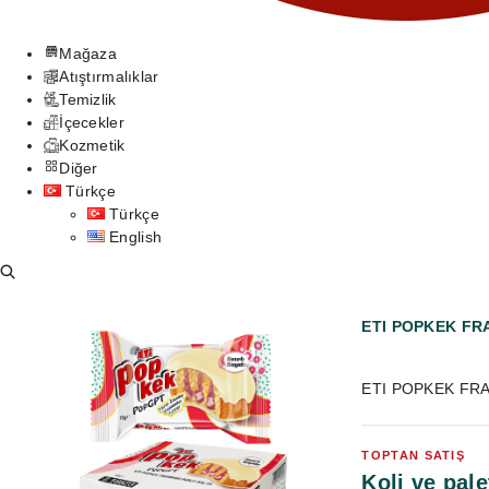
Mağaza
Atıştırmalıklar
Temizlik
İçecekler
Kozmetik
Diğer
Türkçe
Türkçe
English
ETI POPKEK FR
ETI POPKEK FRAM
TOPTAN SATIŞ
Koli ve pale