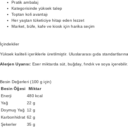
Pratik ambalaj
Kategorisinde yüksek talep
Toptan koli avantajı
Her yaştan tüketiciye hitap eden lezzet
Market, büfe, kafe ve kiosk için harika seçim
İçindekiler
Yüksek kaliteli içeriklerle üretilmiştir. Uluslararası gıda standartları
Alerjen Uyarısı:
Eser miktarda süt, buğday, fındık ve soya içerebilir
Besin Değerleri (100 g için)
Besin Öğesi
Miktar
Enerji
480 kcal
Yağ
22 g
Doymuş Yağ
12 g
Karbonhidrat
62 g
Şekerler
35 g