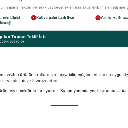
m sipariş miktarı ve sevkiyat seçenekleri için satış ekibimizle iletişime 
ermin bilgisi
Koli ve palet bazlı fiyat
Yurt içi ve ihrac
✓
✓
desteği
’tan Toptan Teklif İste
 +90544 205 62 99
bu sevilen ürününü raflarınıza taşıyabilir, müşterilerinize en uygun fi
ir ve stok devir hızınızı artırır.
i ürünleriyle sektörde fark yaratır. Bunun yanında yenilikçi ambalaj ta