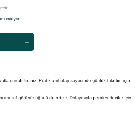
geçin.
at sevkiyatı
→
yatla sunabilirsiniz. Pratik ambalajı sayesinde günlük tüketim için
sarımı raf görünürlüğünü de artırır. Dolayısıyla perakendeciler için