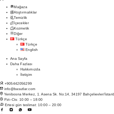
Mağaza
Atıştırmalıklar
Temizlik
İçecekler
Kozmetik
Diğer
Türkçe
Türkçe
English
Ana Sayfa
Daha Fazlası
Hakkımızda
İletişim
+905442056299
info@basutlar.com
Yenibosna Merkez, 1. Asena Sk. No:14, 34197 Bahçelievler/İstan
Pzt–Cts: 10:00 – 18:00
Ertesi gün teslimat: 10:00 – 20:00