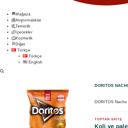
Mağaza
Atıştırmalıklar
Temizlik
İçecekler
Kozmetik
Diğer
Türkçe
Türkçe
English
DORITOS NACH
DORITOS Nacho 13
TOPTAN SATIŞ
Koli ve pale