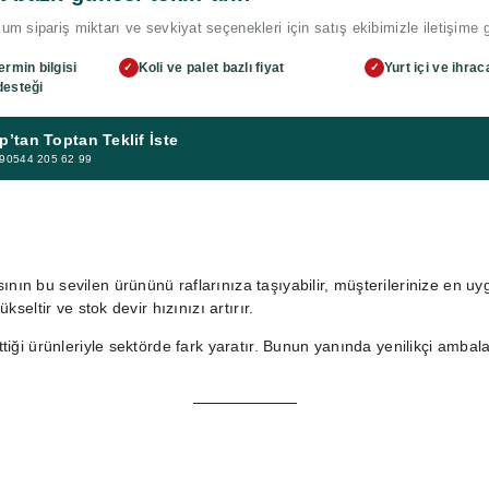
m sipariş miktarı ve sevkiyat seçenekleri için satış ekibimizle iletişime 
ermin bilgisi
Koli ve palet bazlı fiyat
Yurt içi ve ihrac
✓
✓
desteği
’tan Toptan Teklif İste
 +90544 205 62 99
ının bu sevilen ürününü raflarınıza taşıyabilir, müşterilerinize en uy
kseltir ve stok devir hızınızı artırır.
ttiği ürünleriyle sektörde fark yaratır. Bunun yanında yenilikçi ambal