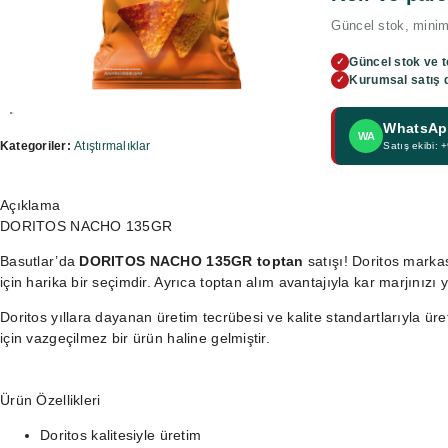
Güncel stok, minimu
Güncel stok ve t
✓
Kurumsal satış 
✓
WhatsApp
WA
Kategoriler:
Atıştırmalıklar
Satış ekibi:
Açıklama
DORITOS NACHO 135GR
Basutlar’da
DORITOS NACHO 135GR toptan
satışı! Doritos markas
için harika bir seçimdir. Ayrıca toptan alım avantajıyla kar marjınızı yü
Doritos yıllara dayanan üretim tecrübesi ve kalite standartlarıyla üre
için vazgeçilmez bir ürün haline gelmiştir.
Ürün Özellikleri
Doritos kalitesiyle üretim