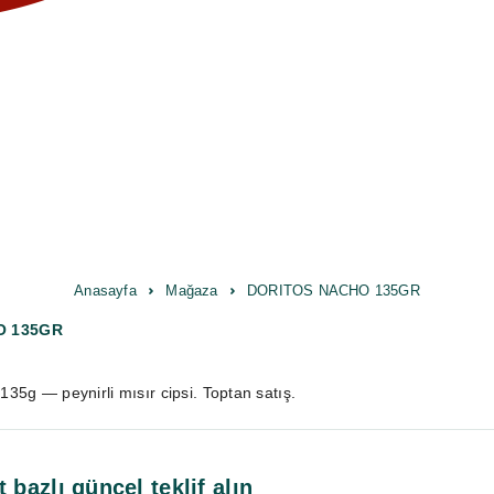
Anasayfa
Mağaza
DORITOS NACHO 135GR
O 135GR
5g — peynirli mısır cipsi. Toptan satış.
t bazlı güncel teklif alın