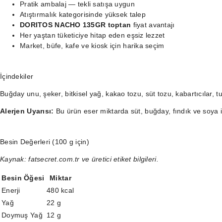
Pratik ambalaj — tekli satışa uygun
Atıştırmalık kategorisinde yüksek talep
DORITOS NACHO 135GR toptan
fiyat avantajı
Her yaştan tüketiciye hitap eden eşsiz lezzet
Market, büfe, kafe ve kiosk için harika seçim
İçindekiler
Buğday unu, şeker, bitkisel yağ, kakao tozu, süt tozu, kabartıcılar, 
Alerjen Uyarısı:
Bu ürün eser miktarda süt, buğday, fındık ve soya içe
Besin Değerleri (100 g için)
Kaynak: fatsecret.com.tr ve üretici etiket bilgileri.
Besin Öğesi
Miktar
Enerji
480 kcal
Yağ
22 g
Doymuş Yağ
12 g