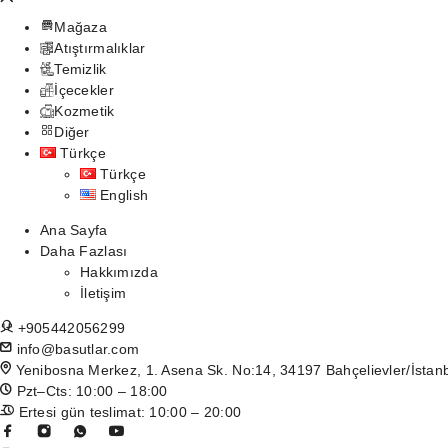
Mağaza
Atıştırmalıklar
Temizlik
İçecekler
Kozmetik
Diğer
Türkçe
Türkçe
English
Ana Sayfa
Daha Fazlası
Hakkımızda
İletişim
+905442056299
info@basutlar.com
Yenibosna Merkez, 1. Asena Sk. No:14, 34197 Bahçelievler/İstan
Pzt–Cts: 10:00 – 18:00
Ertesi gün teslimat: 10:00 – 20:00