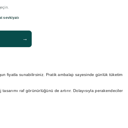
geçin.
at sevkiyatı
→
gun fiyatla sunabilirsiniz. Pratik ambalajı sayesinde günlük tüketim
aj tasarımı raf görünürlüğünü de artırır. Dolayısıyla perakendeciler